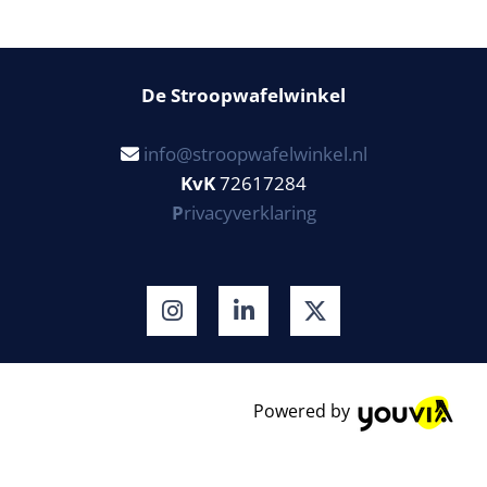
De Stroopwafelwinkel
info@stroopwafelwinkel.nl

KvK
72617284
P
rivacyverklaring
Powered by